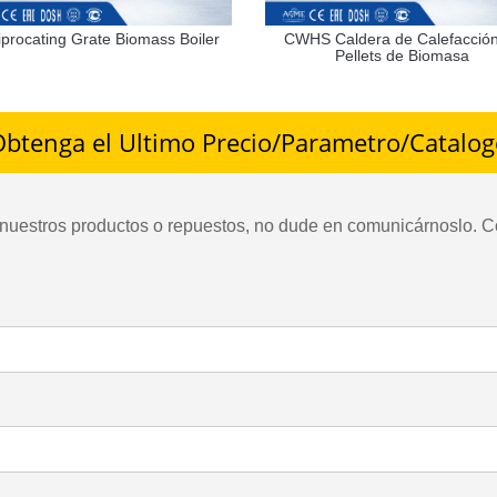
procating Grate Biomass Boiler
CWHS Caldera de Calefacció
Pellets de Biomasa
btenga el Ultimo Precio/Parametro/Catalo
 nuestros productos o repuestos, no dude en comunicárnoslo. C